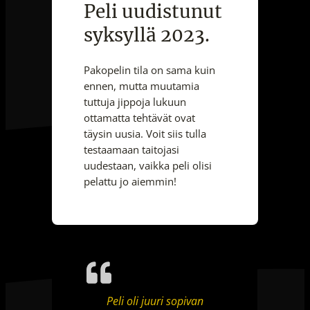
Peli uudistunut
syksyllä 2023.
Pakopelin tila on sama kuin
ennen, mutta muutamia
tuttuja jippoja lukuun
ottamatta tehtävät ovat
täysin uusia. Voit siis tulla
testaamaan taitojasi
uudestaan, vaikka peli olisi
pelattu jo aiemmin!
Peli oli juuri sopivan