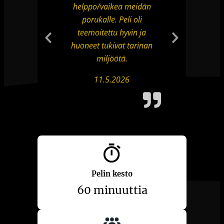
helppo/vaikea meidän
porukalle. Peli oli
teemoitettu hyvin ja
huoneet tukivat tarinan
Previous
Next
miljöötä.
Slide
Slide
11.5.2026
Pelin kesto
60 minuuttia