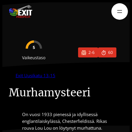
Siirry
sisältöön
5
2-6
60
Vaikeustaso
Exit Uusikatu 13-15
Murhamysteeri
On vuosi 1933 pienessä ja idyllisessä
englantilaiskylässä, Chesterfieldissä. Rikas
rouva Lou Lou on löytynyt murhattuna.