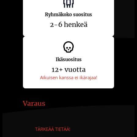
Ryhmäkoko suositus
2-6 henkeä
Ikäsuositus
12+ vuotta
Aikuisen kanssa ei ikärajaa!
Varaus
TÄRKEÄÄ TIETÄÄ!