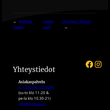
←
Kielletty
Kaikki
The Heist -Ryöstö
metsä
pelit
→
Faceb
Ins
Yhteystiedot
Asiakaspalvelu
p. +358 44 555 4040
(su-to klo 11-20 &
pe-la klo 10.30-21)
info@exitoulu.fi