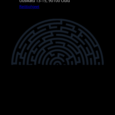
Uusikatu 13-15, 90100 Oulu
Reittiohjeet