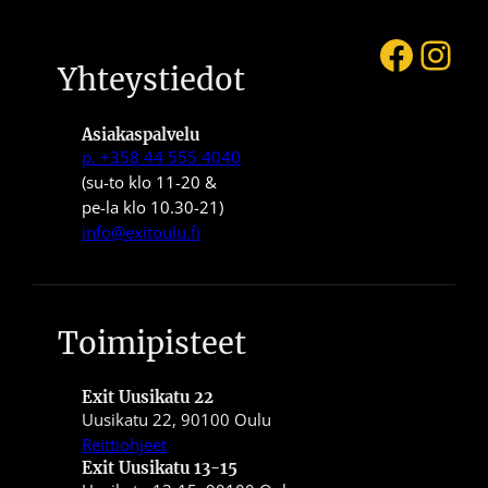
Faceb
Ins
Yhteystiedot
Asiakaspalvelu
p. +358 44 555 4040
(su-to klo 11-20 &
pe-la klo 10.30-21)
info@exitoulu.fi
Toimipisteet
Exit Uusikatu 22
Uusikatu 22, 90100 Oulu
Reittiohjeet
Exit Uusikatu 13-15