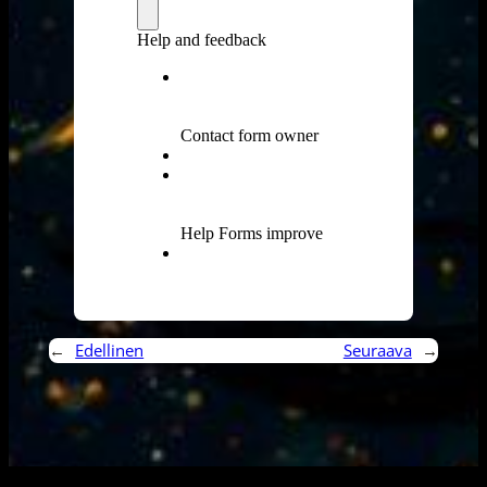
←
Edellinen
Seuraava
→