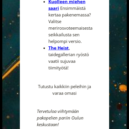
Kuolleen miehen
saari
Ensimmäistä
kertaa pakenemassa?
Valitse
merirosvoteemaisesta
seikkailusta sen
helpompi versio.
The Heist
,
taidegallerian ryöstö
vaatii sujuvaa
tiimityötä!
Tutustu kaikkiin peleihin ja
varaa omasi
Tervetuloa viihtymään
pakopelien pariin Oulun
keskustaan!