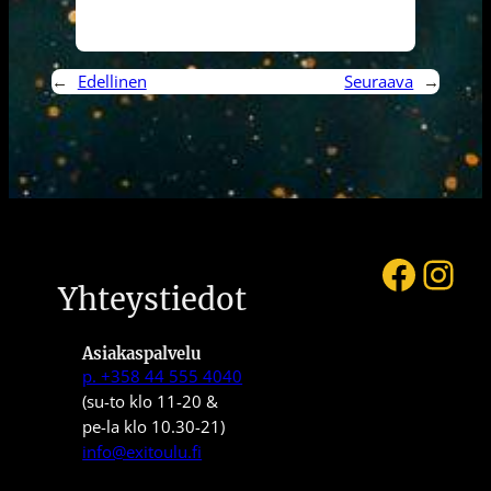
←
Edellinen
Seuraava
→
Faceb
Ins
Yhteystiedot
Asiakaspalvelu
p. +358 44 555 4040
(su-to klo 11-20 &
pe-la klo 10.30-21)
info@exitoulu.fi