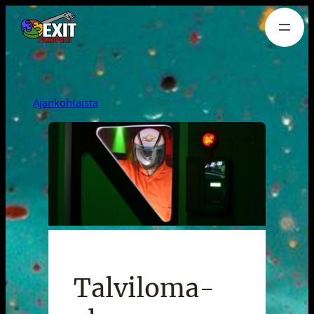
Siirry
sisältöön
Ajankohtaista
Talviloma-