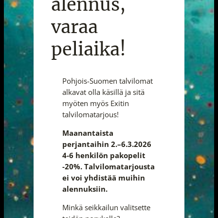
alennus,
varaa
peliaika!
Pohjois-Suomen talvilomat
alkavat olla käsillä ja sitä
myöten myös Exitin
talvilomatarjous!
Maanantaista
perjantaihin 2.–6.3.2026
4-6 henkilön pakopelit
-20%. Talvilomatarjousta
ei voi yhdistää muihin
alennuksiin.
Minkä seikkailun valitsette