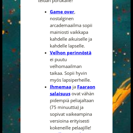
teidän porukalle?
Game over
,
nostalginen
arcademaailma sopii
mainiosti vaikkapa
kahdelle aikuiselle ja
kahdelle lapselle.
Velhon perinnöstä
ei puutu
velhomaailman
taikaa. Sopii hyvin
myös lapsiperheille.
Ihmemaa
ja
Faaraon
salaisuus
ovat vähän
pidempiä peliajaltaan
(75 minuuttia) ja
sopivat vaikeampina
versioina erityisesti
kokeneille pelaajille!