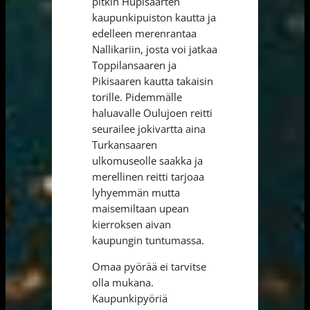
pitkin Hupisaarten
kaupunkipuiston kautta ja
edelleen merenrantaa
Nallikariin, josta voi jatkaa
Toppilansaaren ja
Pikisaaren kautta takaisin
torille. Pidemmälle
haluavalle Oulujoen reitti
seurailee jokivartta aina
Turkansaaren
ulkomuseolle saakka ja
merellinen reitti tarjoaa
lyhyemmän mutta
maisemiltaan upean
kierroksen aivan
kaupungin tuntumassa.
Omaa pyörää ei tarvitse
olla mukana.
Kaupunkipyöriä