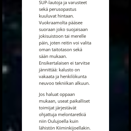
SUP-lautoja ja varusteet
sekä perusopastus
kuuluvat hintaan.
Vuokraamolta pääsee
suoraan joko suojaisaan
jokisuistoon tai merelle
päin, joten reitin voi valita
oman taitotason sekä
sään mukaan.
Ensikertalaisen ei tarvitse
jännittää: kalusto on
vakaata ja henkilökunta
neuvoo tekniikan alkuun.
Jos haluat oppaan
mukaan, useat paikalliset
toimijat järjestävät
ohjattuja melontaretkiä
niin Oulujoella kuin
lähistön Kiiminkijoellakin.