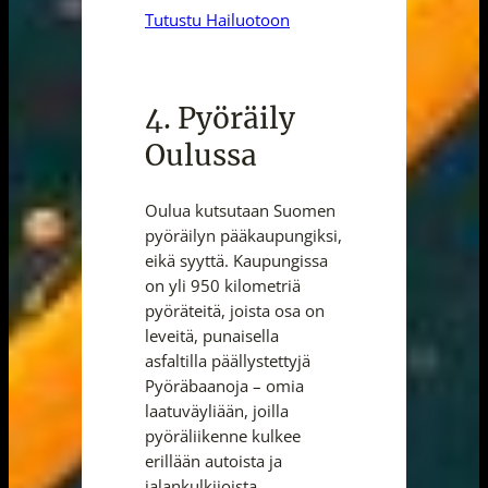
Tutustu Hailuotoon
4. Pyöräily
Oulussa
Oulua kutsutaan Suomen
pyöräilyn pääkaupungiksi,
eikä syyttä. Kaupungissa
on yli 950 kilometriä
pyöräteitä, joista osa on
leveitä, punaisella
asfaltilla päällystettyjä
Pyöräbaanoja – omia
laatuväyliään, joilla
pyöräliikenne kulkee
erillään autoista ja
jalankulkijoista.