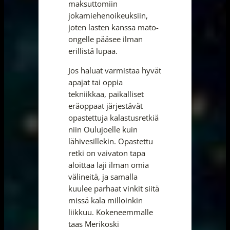
maksuttomiin
jokamiehenoikeuksiin,
joten lasten kanssa mato-
ongelle pääsee ilman
erillistä lupaa.
Jos haluat varmistaa hyvät
apajat tai oppia
tekniikkaa, paikalliset
eräoppaat järjestävät
opastettuja kalastusretkiä
niin Oulujoelle kuin
lähivesillekin. Opastettu
retki on vaivaton tapa
aloittaa laji ilman omia
välineitä, ja samalla
kuulee parhaat vinkit siitä
missä kala milloinkin
liikkuu. Kokeneemmalle
taas Merikoski