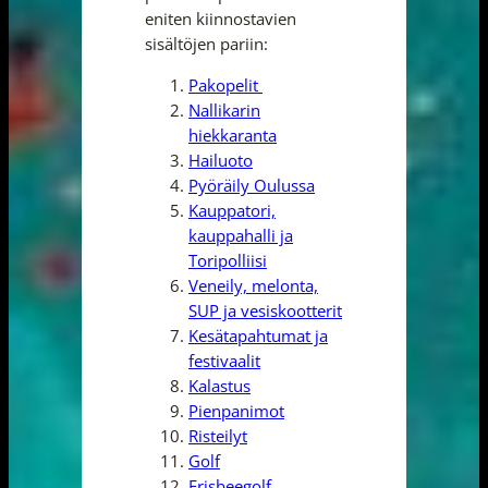
eniten kiinnostavien
sisältöjen pariin:
Pakopelit
Nallikarin
hiekkaranta
Hailuoto
Pyöräily Oulussa
Kauppatori,
kauppahalli ja
Toripolliisi
Veneily, melonta,
SUP ja vesiskootterit
Kesätapahtumat ja
festivaalit
Kalastus
Pienpanimot
Risteilyt
Golf
Frisbeegolf