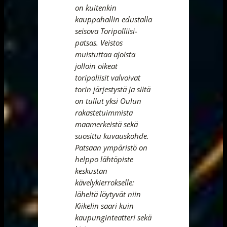
on kuitenkin
kauppahallin edustalla
seisova Toripolliisi-
patsas. Veistos
muistuttaa ajoista
jolloin oikeat
toripoliisit valvoivat
torin järjestystä ja siitä
on tullut yksi Oulun
rakastetuimmista
maamerkeistä sekä
suosittu kuvauskohde.
Patsaan ympäristö on
helppo lähtöpiste
keskustan
kävelykierrokselle:
läheltä löytyvät niin
Kiikelin saari kuin
kaupunginteatteri sekä