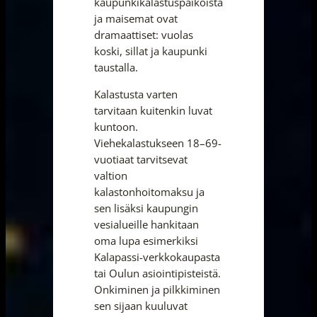
kaupunkikalastuspaikoista
ja maisemat ovat
dramaattiset: vuolas
koski, sillat ja kaupunki
taustalla.
Kalastusta varten
tarvitaan kuitenkin luvat
kuntoon.
Viehekalastukseen 18–69-
vuotiaat tarvitsevat
valtion
kalastonhoitomaksu ja
sen lisäksi kaupungin
vesialueille hankitaan
oma lupa esimerkiksi
Kalapassi-verkkokaupasta
tai Oulun asiointipisteistä.
Onkiminen ja pilkkiminen
sen sijaan kuuluvat