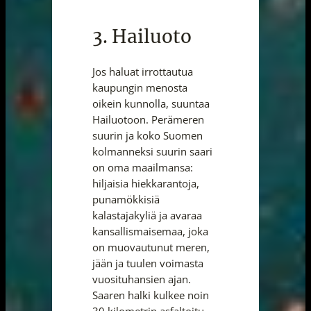
3. Hailuoto
Jos haluat irrottautua
kaupungin menosta
oikein kunnolla, suuntaa
Hailuotoon. Perämeren
suurin ja koko Suomen
kolmanneksi suurin saari
on oma maailmansa:
hiljaisia hiekkarantoja,
punamökkisiä
kalastajakyliä ja avaraa
kansallismaisemaa, joka
on muovautunut meren,
jään ja tuulen voimasta
vuosituhansien ajan.
Saaren halki kulkee noin
30 kilometrin asfaltoitu