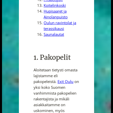
Koitelinkoski
Hupisaaret ja
Ainolanpuisto
Oulun ravintolat ja
terassikausi
Saunalautat
1. Pakopelit
Aloitetaan tietysti omasta
lajistamme eli
pakopeleistä.
Exit Oulu
on
yksi koko Suomen
vanhimmista pakopelien
rakentajista ja mikäli
asiakkaitamme on
uskominen, myös