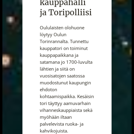
kauppahalli
ja Toripolliisi
Oululaisten olohuone
löytyy Oulun
Torinrannalta. Tunnettu
kauppatori on toiminut
kauppapaikkana ja
satamana jo 1700-luvulta
lähtien ja siitä on
vuosisatojen saatossa
muodostunut kaupungin
ehdoton
kohtaamispaikka. Kesäisin
tori täyttyy aamuvarhain
vihanneskauppiaista sekä
myöhään iltaan
palvelevista ruoka- ja
kahvikojuista.