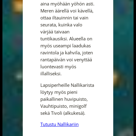
aina myöhään yöhön asti.
Meren äärellä voi kävellä,
ottaa iltauinnin tai vain
seurata, kuinka valo
värjää taivaan
tuntikausiksi. Alueella on
myös useampi laadukas
ravintola ja kahvila, joten
rantapäivän voi venyttää
luontevasti myös
illalliseksi.
Lapsiperheille Nallikarista
löytyy myös pieni
paikallinen huvipuisto,
Vauhtipuisto, minigolf
sekä Tivoli (alkukesä).
Tutustu Nallikariin