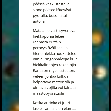
päässä keskustasta ja
sinne pääsee kätevästi
pyörällä, bussilla tai
autolla.
Matala, loivasti syvenevä
hiekkapohja tekee
rannasta erittäin
perheystävällisen, ja
hieno hiekka houkuttelee
niin auringonpalvojia kuin
hiekkalinnojen rakentajia.
Ranta on myös esteetön:
veteen johtaa kulkua
helpottava mattoritilä ja
uimavalvojilta voi lainata
maastopyörätuolin.
Koska aurinko ei juuri
laske, rannalla on elämää