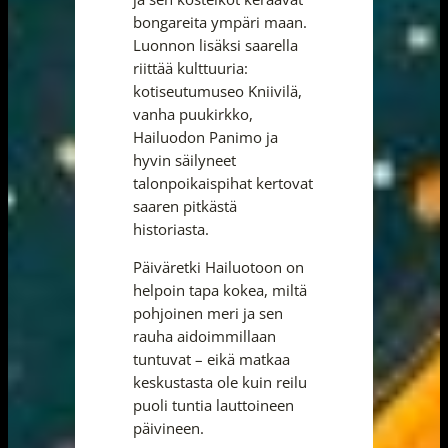
bongareita ympäri maan.
Luonnon lisäksi saarella
riittää kulttuuria:
kotiseutumuseo Kniivilä,
vanha puukirkko,
Hailuodon Panimo ja
hyvin säilyneet
talonpoikaispihat kertovat
saaren pitkästä
historiasta.
Päiväretki Hailuotoon on
helpoin tapa kokea, miltä
pohjoinen meri ja sen
rauha aidoimmillaan
tuntuvat – eikä matkaa
keskustasta ole kuin reilu
puoli tuntia lauttoineen
päivineen.