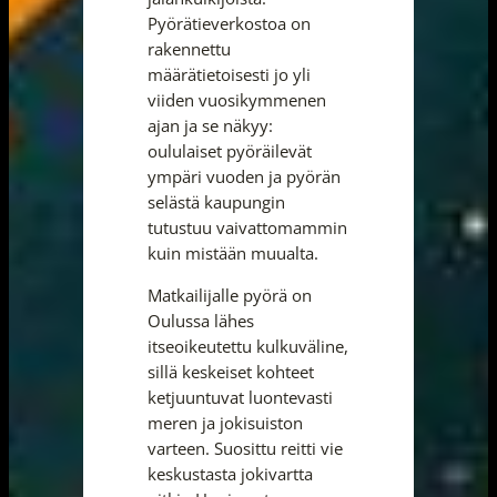
Pyörätieverkostoa on
rakennettu
määrätietoisesti jo yli
viiden vuosikymmenen
ajan ja se näkyy:
oululaiset pyöräilevät
ympäri vuoden ja pyörän
selästä kaupungin
tutustuu vaivattomammin
kuin mistään muualta.
Matkailijalle pyörä on
Oulussa lähes
itseoikeutettu kulkuväline,
sillä keskeiset kohteet
ketjuuntuvat luontevasti
meren ja jokisuiston
varteen. Suosittu reitti vie
keskustasta jokivartta