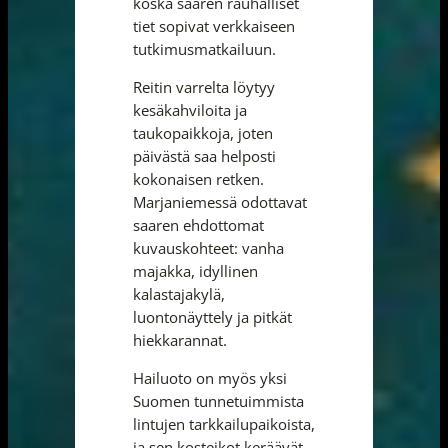
koska saaren rauhalliset
tiet sopivat verkkaiseen
tutkimusmatkailuun.
Reitin varrelta löytyy
kesäkahviloita ja
taukopaikkoja, joten
päivästä saa helposti
kokonaisen retken.
Marjaniemessä odottavat
saaren ehdottomat
kuvauskohteet: vanha
majakka, idyllinen
kalastajakylä,
luontonäyttely ja pitkät
hiekkarannat.
Hailuoto on myös yksi
Suomen tunnetuimmista
lintujen tarkkailupaikoista,
ja sen kosteikot keräävät