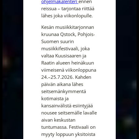
ohjelmakalenteri
ennen
reissua – tarjontaa riittää
lähes joka viikonlopulle.
Kesän musiikkitarjonnan
kruunaa Qstock, Pohjois-
Suomen suurin
musiikkifestivaali, joka
valtaa Kuusisaaren ja
Raatin alueen heinäkuun
viimeisenä viikonloppuna
24.–25.7.2026. Kahden
päivän aikana lähes
seitsemänkymmentä
kotimaista ja
kansainvälistä esiintyjää
nousee seitsemälle lavalle
aivan keskustan
tuntumassa. Festivaali on
myyty loppuun yksitoista