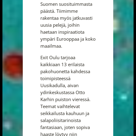
Suomen suosituimmasta
päästä. Tiimimme
rakentaa myös jatkuvasti
uusia pelejä, joihin
haetaan inspiraatiota
ympäri Eurooppaa ja koko
maailmaa.
Exit Oulu tarjoaa
kaikkiaan 13 erilaista
pakohuonetta kahdessa
toimipisteessä
Uusikadulla, aivan
ydinkeskustassa Otto
Karhin puiston vieressä.
Teemat vaihtelevat
seikkailusta kauhuun ja
salapoliisitarinoista
fantasiaan, joten sopiva
haaste löytyy niin